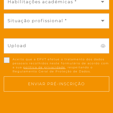
Habilitações académicas *
Situação profissional *
Upload
Aceito que a EPVT efetue o tratamento dos dados
pessoais recolhidos neste formulário de acordo com
a sua
política de privacidade
, respeitando o
Regulamento Geral de Proteção de Dados.
ENVIAR PRÉ-INSCRIÇÃO