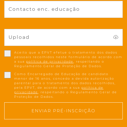
Contacto enc. educação
Upload
Aceito que a EPVT efetue o tratamento dos dados
pessoais recolhidos neste formulário de acordo com
a sua
política de privacidade
, respeitando o
Regulamento Geral de Proteção de Dados.
Como Encarregado de Educação de candidato
menor de 16 anos, concedo a devida autorização
parental para o tratamento dos dados recolhidos,
pela EPVT, de acordo com a sua
política de
privacidade
, respeitando o Regulamento Geral de
Proteção de Dados.
ENVIAR PRÉ-INSCRIÇÃO