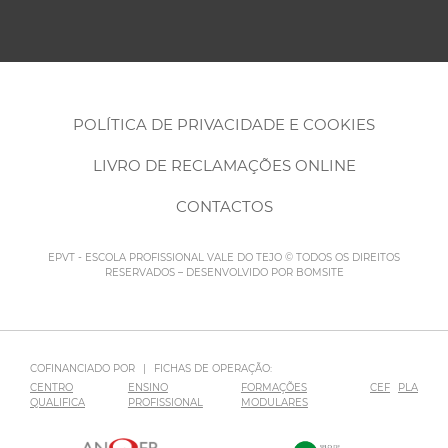
POLÍTICA DE PRIVACIDADE E COOKIES
LIVRO DE RECLAMAÇÕES ONLINE
CONTACTOS
EPVT - ESCOLA PROFISSIONAL VALE DO TEJO © TODOS OS DIREITOS
RESERVADOS – DESENVOLVIDO POR
BOMSITE
COFINANCIADO POR
|
FICHAS DE OPERAÇÃO:
CENTRO
ENSINO
FORMAÇÕES
CEF
PLA
QUALIFICA
PROFISSIONAL
MODULARES