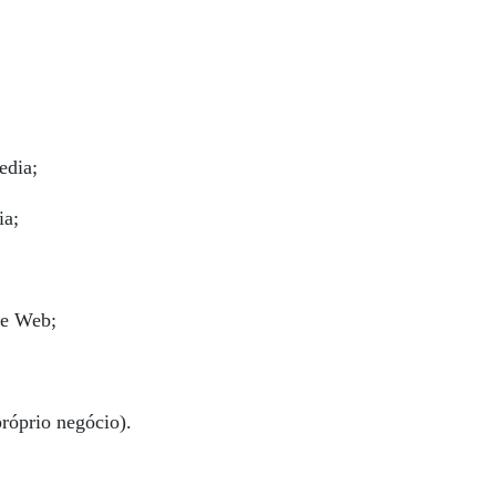
edia;
ia;
 e Web;
róprio negócio).