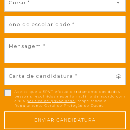
Curso *
Ano de escolaridade *
Mensagem *
Carta de candidatura *
Aceito que a EPVT efetue o tratamento dos dados
pessoais recolhidos neste formulário de acordo com
a sua
política de privacidade
, respeitando o
Regulamento Geral de Proteção de Dados.
ENVIAR CANDIDATURA