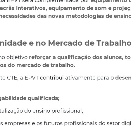
l da EPVT será complementada por
equipamento t
 ecrãs interativos, equipamento de som e proje
ecessidades das novas metodologias de ensino
idade e no Mercado de Trabalh
o objetivo
reforçar a qualificação dos alunos, 
ios do mercado de trabalho.
e CTE, a EPVT contribui ativamente para o
desen
abilidade qualificada
;
alização do ensino profissional;
 empresas e os futuros profissionais do setor digi