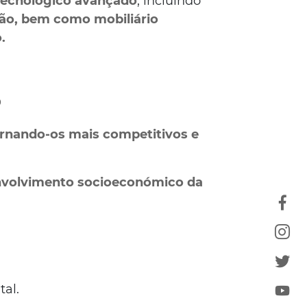
ecnológico avançado
, incluindo
ção, bem como mobiliário
.
o
tornando-os mais competitivos e
volvimento socioeconómico da
tal.