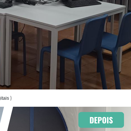
)
itais