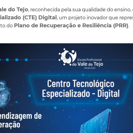
ale do Tejo
, reconhecida pela sua qualidade do ensino,
alizado (CTE) Digital
, um projeto inovador que repr
Plano de Recuperação e Resiliência (PRR)
to do
.