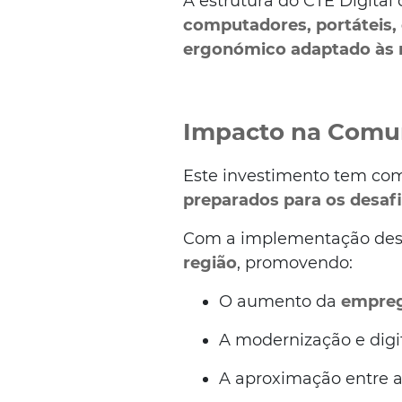
A estrutura do CTE Digita
computadores, portáteis,
ergonómico adaptado às n
Impacto na Comun
Este investimento tem com
preparados para os desaf
Com a implementação dest
região
, promovendo:
O aumento da
empreg
A modernização e digit
A aproximação entre as