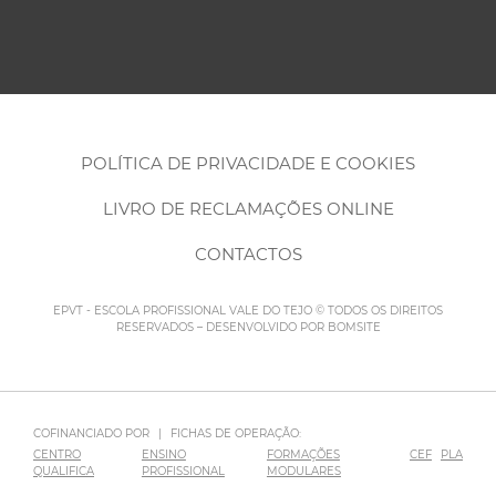
POLÍTICA DE PRIVACIDADE E COOKIES
LIVRO DE RECLAMAÇÕES ONLINE
CONTACTOS
EPVT - ESCOLA PROFISSIONAL VALE DO TEJO © TODOS OS DIREITOS
RESERVADOS – DESENVOLVIDO POR
BOMSITE
COFINANCIADO POR
|
FICHAS DE OPERAÇÃO:
CENTRO
ENSINO
FORMAÇÕES
CEF
PLA
QUALIFICA
PROFISSIONAL
MODULARES