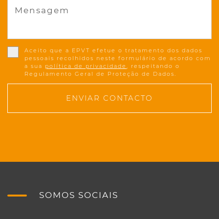
Mensagem
Aceito que a EPVT efetue o tratamento dos dados
pessoais recolhidos neste formulário de acordo com
a sua
política de privacidade
, respeitando o
Regulamento Geral de Proteção de Dados.
ENVIAR CONTACTO
SOMOS SOCIAIS