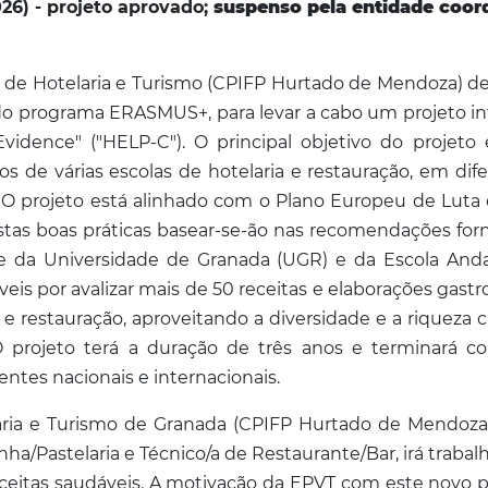
26) - projeto aprovado;
suspenso pela entidade coor
la de Hotelaria e Turismo (CPIFP Hurtado de Mendoza) 
o programa ERASMUS+, para levar a cabo um projeto inti
vidence" ("HELP-C"). O principal objetivo do projeto é
los de várias escolas de hotelaria e restauração, em di
O projeto está alinhado com o Plano Europeu de Luta 
tas boas práticas basear-se-ão nas recomendações forn
e da Universidade de Granada (UGR) e da Escola Andal
eis por avalizar mais de 50 receitas e elaborações gast
 e restauração, aproveitando a diversidade e a riqueza 
O projeto terá a duração de três anos e terminará c
entes nacionais e internacionais.
aria e Turismo de Granada (CPIFP Hurtado de Mendoza
nha/Pastelaria e Técnico/a de Restaurante/Bar, irá trabal
eitas saudáveis. A motivação da EPVT com este novo pro