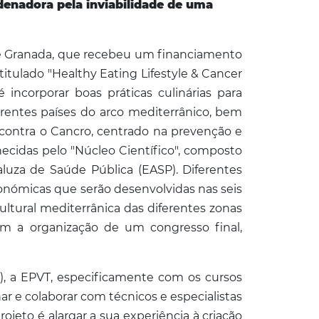
denadora pela inviabilidade de uma
de Granada, que recebeu um financiamento
tulado "Healthy Eating Lifestyle & Cancer
 incorporar boas práticas culinárias para
ferentes países do arco mediterrânico, bem
contra o Cancro, centrado na prevenção e
ecidas pelo "Núcleo Científico", composto
uza de Saúde Pública (EASP). Diferentes
ronómicas que serão desenvolvidas nas seis
cultural mediterrânica das diferentes zonas
om a organização de um congresso final,
), a EPVT, especificamente com os cursos
har e colaborar com técnicos e especialistas
jeto é alargar a sua experiência à criação