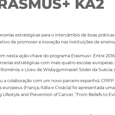
RASMUS+ KA2
erias estratégicas para o intercâmbio de boas práticas e
tivo de promover a inovação nas instituições de ensino
m nesta ação-chave do programa Erasmus+. Entre 2016 e
cerias estratégicas com mais quatro escolas europeias: o
a Roménia; o Liceu de Wisbygymnasiet Söder da Suécia; 
ciou a colaboração com um novo parceiro espanhol, CPI
europeus (França, Itália e Croácia) foi apresentada um
 Lifestyle and Prevention of Cancer, “From Beliefs to Ev