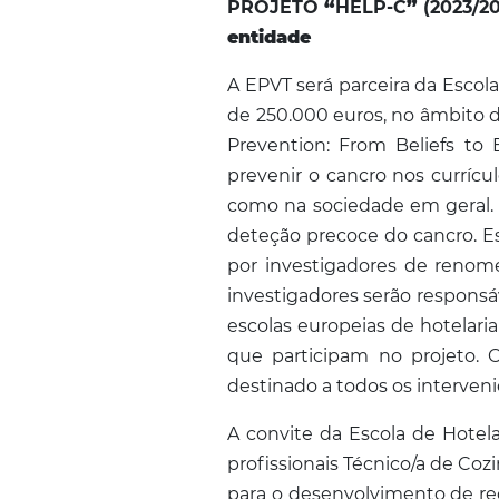
PROJETO
“
HELP-C
”
(2023/20
entidade
A EPVT será parceira da Esco
de 250.000 euros, no âmbito d
Prevention: From Beliefs to E
prevenir o cancro nos currícu
como na sociedade em geral. 
deteção precoce do cancro. Es
por investigadores de renom
investigadores serão responsáv
escolas europeias de hotelaria
que participam no projeto. 
destinado a todos os interveni
A convite da Escola de Hotel
profissionais Técnico/a de Cozi
para o desenvolvimento de rec