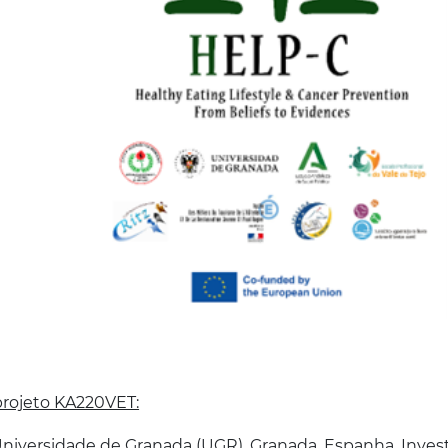
projeto KA220VET:
niversidade de Granada (UGR), Granada, Espanha. Investi