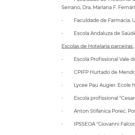
Serrano, Dra. Mariana F. Fern
Faculdade de Farmácia. U
·
Escola Andaluza de Saúde
·
Escolas de Hotelaria parceiras:
Escola Profissional Vale 
·
CPIFP Hurtado de Mendo
·
Lycee Pau Augier. Ecole hô
·
Escola profissional "Cesar
·
Anton Stifanica Porec. Po
·
IPSSEOA "Giovanni Falcone"
·