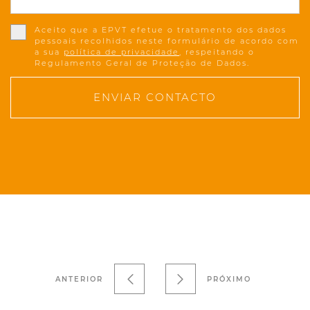
Aceito que a EPVT efetue o tratamento dos dados
pessoais recolhidos neste formulário de acordo com
a sua
política de privacidade
, respeitando o
Regulamento Geral de Proteção de Dados.
ENVIAR CONTACTO
ANTERIOR
PRÓXIMO