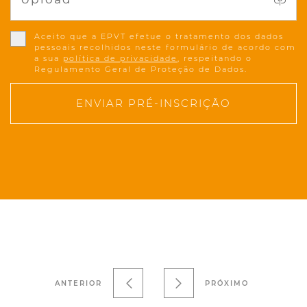
Aceito que a EPVT efetue o tratamento dos dados
pessoais recolhidos neste formulário de acordo com
a sua
política de privacidade
, respeitando o
Regulamento Geral de Proteção de Dados.
ENVIAR PRÉ-INSCRIÇÃO
ANTERIOR
PRÓXIMO