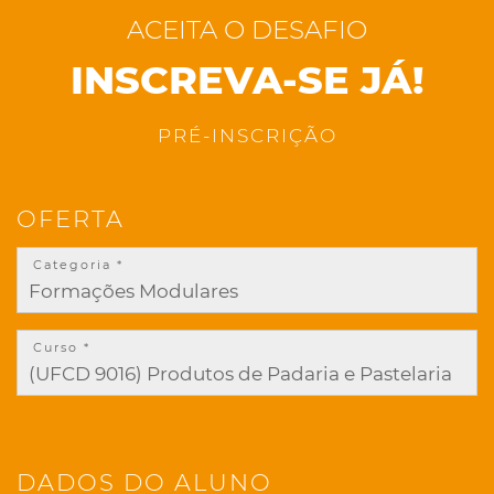
ACEITA O DESAFIO
INSCREVA-SE JÁ!
PRÉ-INSCRIÇÃO
OFERTA
Categoria *
Curso *
DADOS DO ALUNO