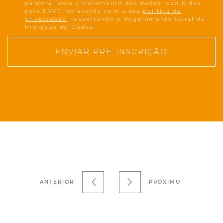
parental para o tratamento dos dados recolhidos,
pela EPVT, de acordo com a sua
política de
privacidade
, respeitando o Regulamento Geral de
Proteção de Dados.
ENVIAR PRÉ-INSCRIÇÃO
ANTERIOR
PRÓXIMO