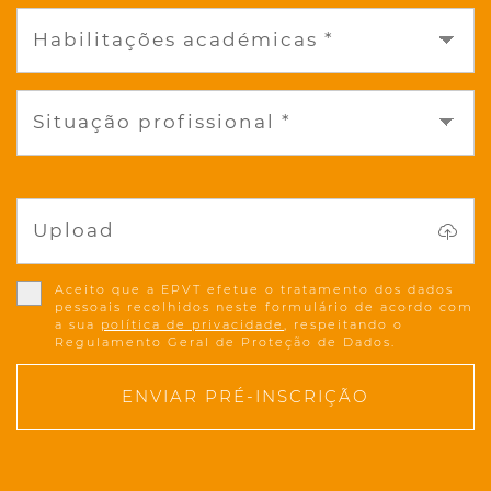
Habilitações académicas *
Situação profissional *
Upload
Aceito que a EPVT efetue o tratamento dos dados
pessoais recolhidos neste formulário de acordo com
a sua
política de privacidade
, respeitando o
Regulamento Geral de Proteção de Dados.
ENVIAR PRÉ-INSCRIÇÃO