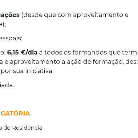
icações
(desde que com aproveitamento e
);
ssoais;
ão:
6,15 €/dia
a todos os formandos que ter
 e aproveitamento a ação de formação, des
or sua iniciativa.
iada.
GATÓRIA
lo de Residência