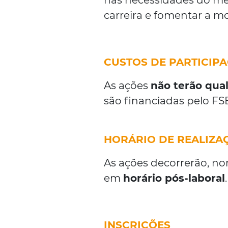
nas necessidades do merc
carreira e fomentar a mo
CUSTOS DE PARTICIP
As ações
não terão qua
são financiadas pelo FS
HORÁRIO DE REALIZA
As ações decorrerão, n
em
horário pós-laboral
.
INSCRIÇÕES