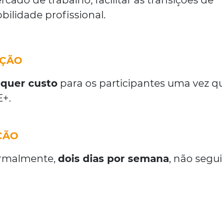
ado de trabalho, facilitar as transições de
bilidade profissional.
AÇÃO
lquer custo
para os participantes uma vez q
E+.
ÇÃO
ormalmente,
dois dias por semana
, não segu