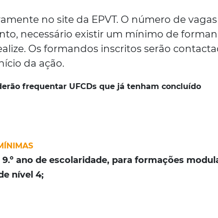
vamente no site da EPVT. O número de vagas
anto, necessário existir um mínimo de forma
ealize. Os formandos inscritos serão contact
nício da ação.
derão frequentar UFCDs que já tenham concluído
MÍNIMAS
 9.º ano de escolaridade, para formações modul
e nível 4;