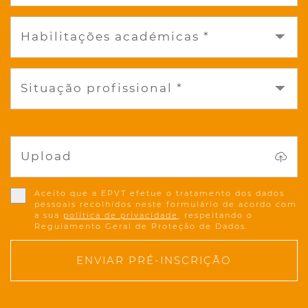
Habilitações académicas *
Situação profissional *
Upload
Aceito que a EPVT efetue o tratamento dos dados
pessoais recolhidos neste formulário de acordo com
a sua
política de privacidade
, respeitando o
Regulamento Geral de Proteção de Dados.
ENVIAR PRÉ-INSCRIÇÃO