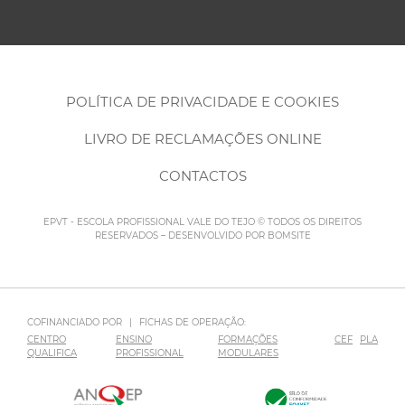
POLÍTICA DE PRIVACIDADE E COOKIES
LIVRO DE RECLAMAÇÕES ONLINE
CONTACTOS
EPVT - ESCOLA PROFISSIONAL VALE DO TEJO © TODOS OS DIREITOS
RESERVADOS – DESENVOLVIDO POR
BOMSITE
COFINANCIADO POR
|
FICHAS DE OPERAÇÃO:
CENTRO
ENSINO
FORMAÇÕES
CEF
PLA
QUALIFICA
PROFISSIONAL
MODULARES