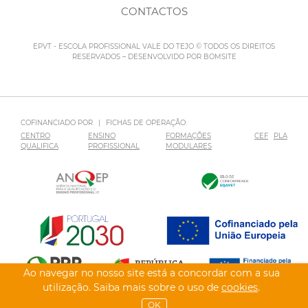
CONTACTOS
EPVT - ESCOLA PROFISSIONAL VALE DO TEJO © TODOS OS DIREITOS
RESERVADOS – DESENVOLVIDO POR
BOMSITE
COFINANCIADO POR
|
FICHAS DE OPERAÇÃO:
CENTRO
ENSINO
FORMAÇÕES
CEF
PLA
QUALIFICA
PROFISSIONAL
MODULARES
Ao navegar no nosso site está a concordar com a sua
utilização. Saiba mais sobre o uso de
cookies
.
OK