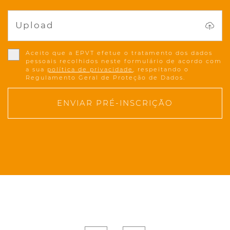
Upload
Aceito que a EPVT efetue o tratamento dos dados
pessoais recolhidos neste formulário de acordo com
a sua
política de privacidade
, respeitando o
Regulamento Geral de Proteção de Dados.
ENVIAR PRÉ-INSCRIÇÃO