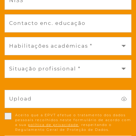
NISS *
Contacto enc. educação
Habilitações académicas *
Situação profissional *
Upload
Aceito que a EPVT efetue o tratamento dos dados
pessoais recolhidos neste formulário de acordo com
a sua
política de privacidade
, respeitando o
Regulamento Geral de Proteção de Dados.