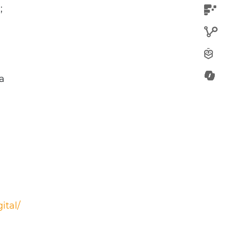
;
a
ital/