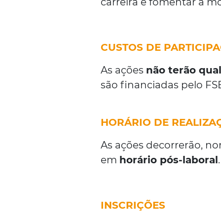
carreira e fomentar a mo
CUSTOS DE PARTICIP
As ações
não terão qua
são financiadas pelo FS
HORÁRIO DE REALIZA
As ações decorrerão, n
em
horário pós-laboral
.
INSCRIÇÕES