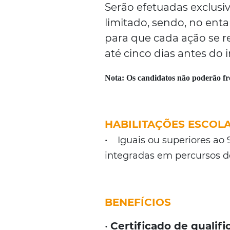
Serão efetuadas exclusi
limitado, sendo, no ent
para que cada ação se r
até cinco dias antes do i
Nota:
Os candidatos não poderão f
HABILITAÇÕES ESCOL
• Iguais ou superiores ao 
integradas em percursos de
BENEFÍCIOS
•
Certificado de qualif