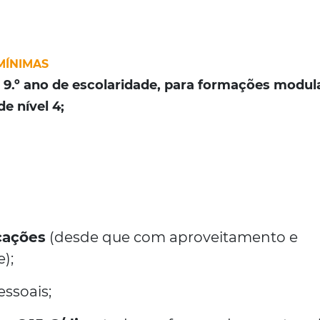
MÍNIMAS
 9.º ano de escolaridade, para formações modul
e nível 4;
icações
(desde que com aproveitamento e
);
ssoais;