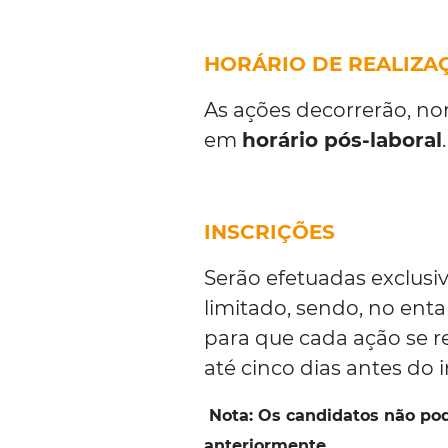
HORÁRIO DE REALIZA
As ações decorrerão, n
em
horário pós-laboral
.
INSCRIÇÕES
Serão efetuadas exclusi
limitado, sendo, no ent
para que cada ação se r
até cinco dias antes do i
Nota:
Os candidatos não po
anteriormente.