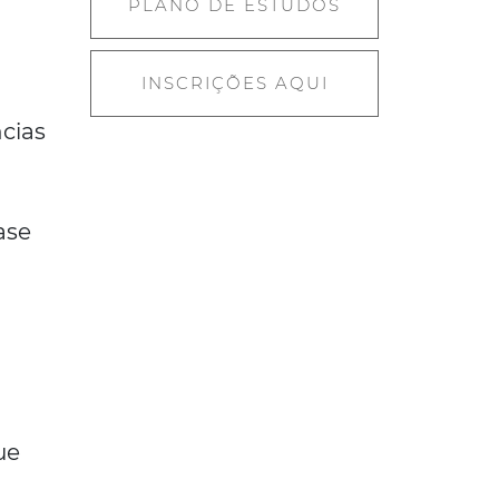
PLANO DE ESTUDOS
INSCRIÇÕES AQUI
cias
s
ase
ue