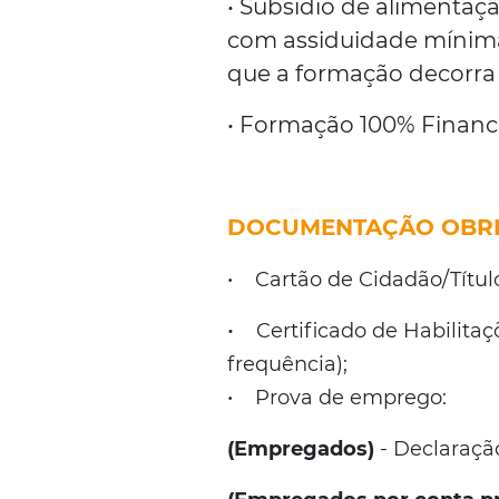
• Subsídio de alimentaç
com assiduidade mínima
que a formação decorra p
• Formação 100% Financ
DOCUMENTAÇÃO OBRI
•
Cartão de Cidadão/Títu
•
Certificado de Habilitaçõ
frequência);
• Prova de emprego:
(Empregados)
-
Declaraçã