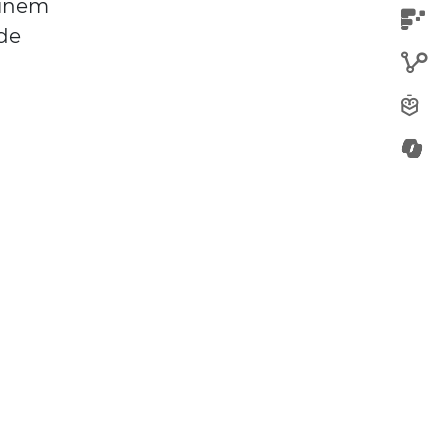
minem
de