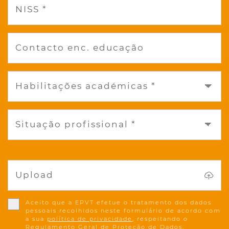
NISS *
Contacto enc. educação
Habilitações académicas *
Situação profissional *
Upload
Aceito que a EPVT efetue o tratamento dos dados
pessoais recolhidos neste formulário de acordo com
a sua
política de privacidade
, respeitando o
Regulamento Geral de Proteção de Dados.