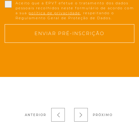
Aceito que a EPVT efetue o tratamento dos dados
pessoais recolhidos neste formulário de acordo com
a sua
política de privacidade
, respeitando o
Regulamento Geral de Proteção de Dados.
ENVIAR PRÉ-INSCRIÇÃO
ANTERIOR
PRÓXIMO