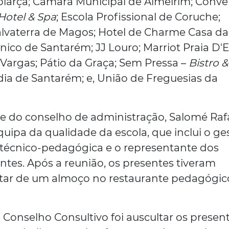
piarça; Câmara Municipal de Almeirim; Conv
 Hotel & Spa
; Escola Profissional de Coruche;
Salvaterra de Magos; Hotel de Charme Casa da
cnico de Santarém; JJ Louro; Marriot Praia D'E
!Vargas; Pátio da Graça; Sem Pressa –
Bistro &
dia de Santarém; e, União de Freguesias da
te do conselho de administração, Salomé Rafa
uipa da qualidade da escola, que inclui o ge
a técnico-pedagógica e o representante dos
tes. Após a reunião, os presentes tiveram
tar de um almoço no restaurante pedagógic
 Conselho Consultivo foi auscultar os presen