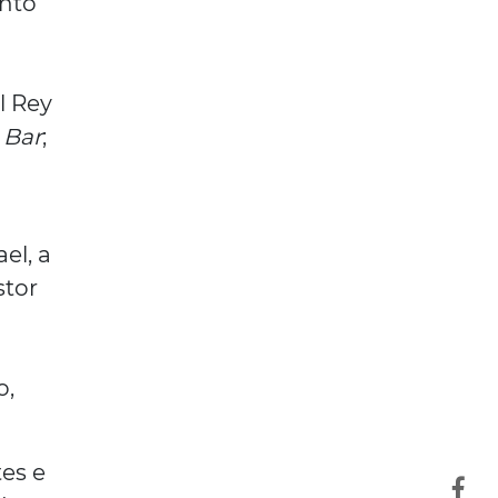
ento
l Rey
 Bar
;
el, a
stor
o,
tes e