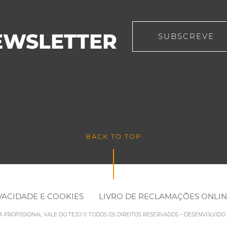
EWSLETTER
SUBSCREVE
BACK TO TOP
IVACIDADE E COOKIES
LIVRO DE RECLAMAÇÕES ONLI
LA PROFISSIONAL VALE DO TEJO © TODOS OS DIREITOS RESERVADOS – DESENVOLVID