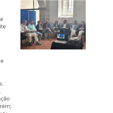
e
ia
ite
de
s,
,
ação
arém;