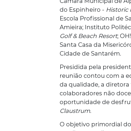
Câmara Municipal de Al
do Espinheiro -
Historic
Escola Profissional de 
Amieira; Instituto Polité
Golf & Beach Resort
; OH
Santa Casa da Misericór
Cidade de Santarém.
Presidida pela presiden
reunião contou com a eq
da qualidade, a diretor
colaboradores não docen
oportunidade de desfru
Claustrum
.
O objetivo primordial do