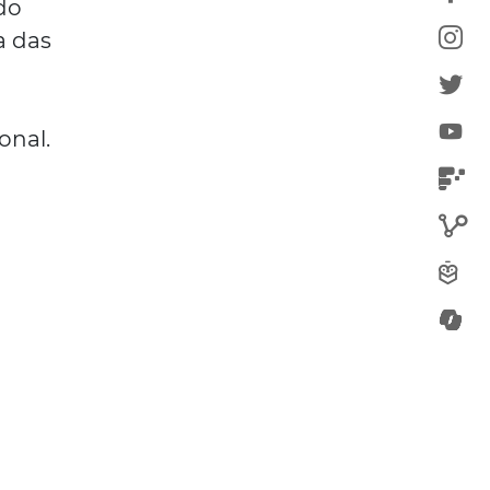
do
a das
onal.