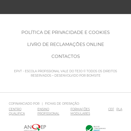
POLÍTICA DE PRIVACIDADE E COOKIES
LIVRO DE RECLAMAÇÕES ONLINE
CONTACTOS
EPVT - ESCOLA PROFISSIONAL VALE DO TEJO © TODOS OS DIREITOS
RESERVADOS – DESENVOLVIDO POR
BOMSITE
COFINANCIADO POR
|
FICHAS DE OPERAÇÃO:
CENTRO
ENSINO
FORMAÇÕES
CEF
PLA
QUALIFICA
PROFISSIONAL
MODULARES