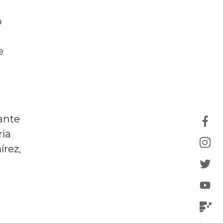
o
e
ante
ria
írez,