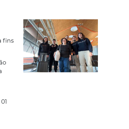
 fins
ção
a
 01