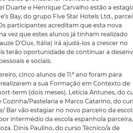
el Duarte e Henrique Carvalho estão a estagi
e’s Bay, do grupo Five Star Hotels Ltd., parce
Os participantes acreditam que esta nova
a vez que estes alunos já tinham realizado
ze D’Oux, Itália) irá ajudá-los a crescer no
s terão oportunidade de continuar a desenv
essoais e sociais.
ereiro, cinco alunos de 11.º ano foram para
 realizarem a sua Formação em Contexto de
ort-term (dois meses). Letícia Antunes, do c
e Cozinha/Pastelaria e Marco Catarino, do cu
/ Bar vão estagiar no novo parceiro da escol
por intermédio da escola espanhola parceira
a. Dinis Paulino, do curso Técnico/a de