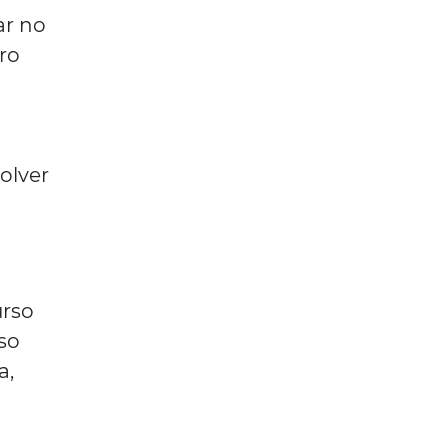
ar no
iro
olver
urso
rso
a,
,