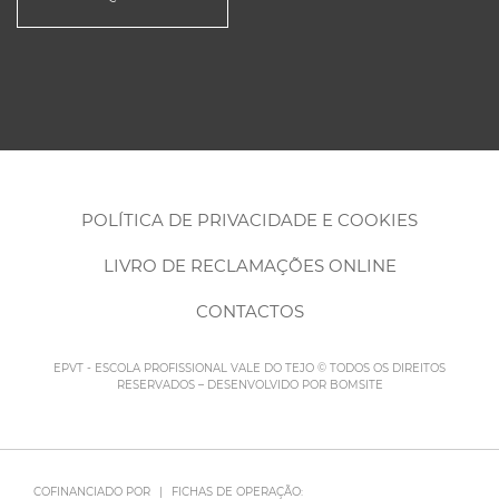
POLÍTICA DE PRIVACIDADE E COOKIES
LIVRO DE RECLAMAÇÕES ONLINE
CONTACTOS
EPVT - ESCOLA PROFISSIONAL VALE DO TEJO © TODOS OS DIREITOS
RESERVADOS – DESENVOLVIDO POR
BOMSITE
COFINANCIADO POR
|
FICHAS DE OPERAÇÃO: