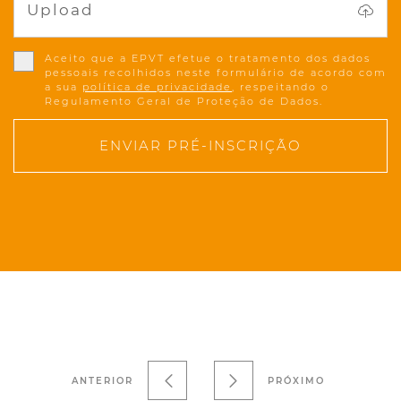
Upload
Aceito que a EPVT efetue o tratamento dos dados
pessoais recolhidos neste formulário de acordo com
a sua
política de privacidade
, respeitando o
Regulamento Geral de Proteção de Dados.
ENVIAR PRÉ-INSCRIÇÃO
ANTERIOR
PRÓXIMO