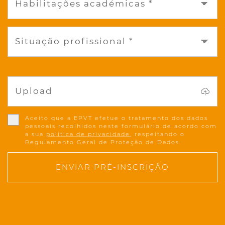
Habilitações académicas *
Situação profissional *
Upload
Aceito que a EPVT efetue o tratamento dos dados
pessoais recolhidos neste formulário de acordo com
a sua
política de privacidade
, respeitando o
Regulamento Geral de Proteção de Dados.
ENVIAR PRÉ-INSCRIÇÃO