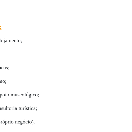
S
lojamento;
icas;
mo;
 apoio museológico;
ultoria turística;
róprio negócio).