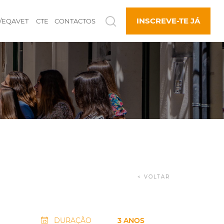
INSCREVE-TE JÁ
/EQAVET
CTE
CONTACTOS
< VOLTAR
DURAÇÃO
3 ANOS