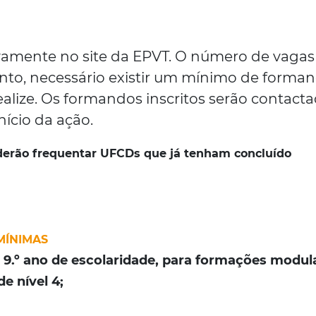
vamente no site da EPVT. O número de vagas
anto, necessário existir um mínimo de forma
ealize. Os formandos inscritos serão contact
nício da ação.
derão frequentar UFCDs que já tenham concluído
MÍNIMAS
 9.º ano de escolaridade, para formações modul
e nível 4;