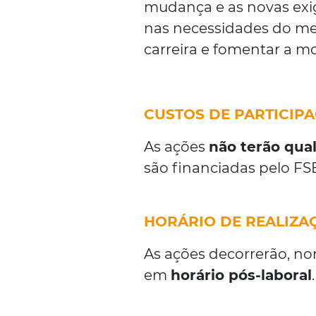
mudança e as novas exi
nas necessidades do merc
carreira e fomentar a mo
CUSTOS DE PARTICIP
As ações
não terão qua
são financiadas pelo FS
HORÁRIO DE REALIZA
As ações decorrerão, n
em
horário pós-laboral
.