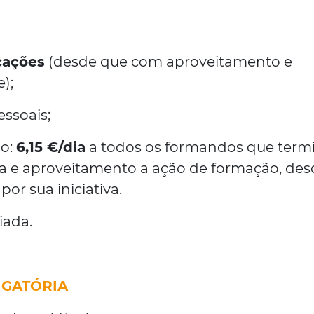
icações
(desde que com aproveitamento e
);
ssoais;
ão:
6,15 €/dia
a todos os formandos que ter
 e aproveitamento a ação de formação, des
or sua iniciativa.
iada.
GATÓRIA