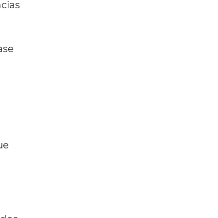
cias
s
ase
ue