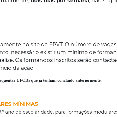
ormalmente,
dois dias por semana
, não segu
vamente no site da EPVT. O número de vagas
anto, necessário existir um mínimo de forma
ealize. Os formandos inscritos serão contact
nício da ação.
requentar UFCDs que já tenham concluído anteriormente.
ARES MÍNIMAS
9.º ano de escolaridade, para formações modulare