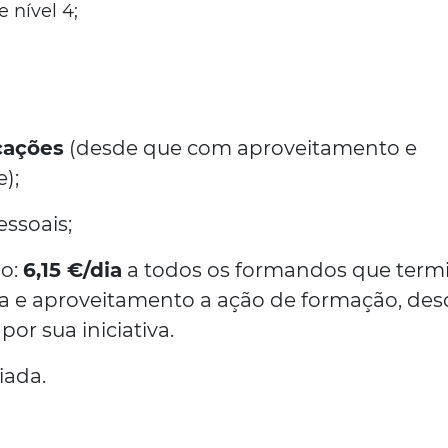
 nível 4;
icações
(desde que com aproveitamento e
);
ssoais;
ão:
6,15 €/dia
a todos os formandos que ter
 e aproveitamento a ação de formação, des
or sua iniciativa.
iada.