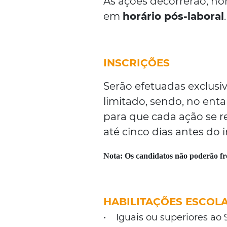
As ações decorrerão, n
em
horário pós-laboral
.
INSCRIÇÕES
Serão efetuadas exclusi
limitado, sendo, no ent
para que cada ação se r
até cinco dias antes do i
Nota:
Os candidatos não poderão f
HABILITAÇÕES ESCOL
• Iguais ou superiores ao 