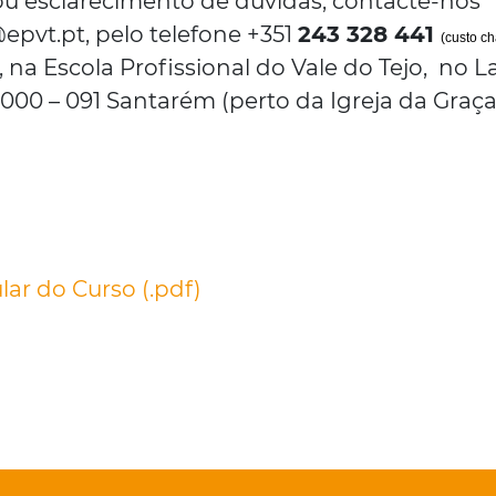
u esclarecimento de dúvidas, contacte-nos
epvt.pt, pelo telefone +351
243 328 441
(custo c
 na Escola Profissional do Vale do Tejo, no L
 2000 – 091 Santarém (perto da Igreja da Graça
lar do Curso (.pdf)