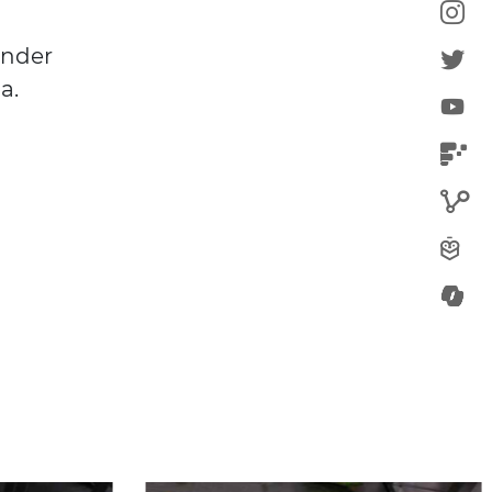
onder
a.