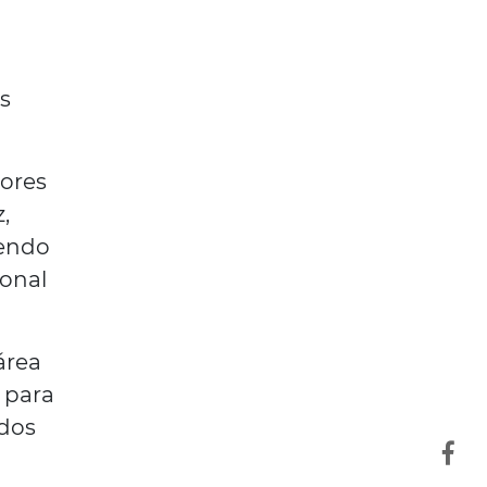
s
lores
,
gendo
ional
área
 para
 dos