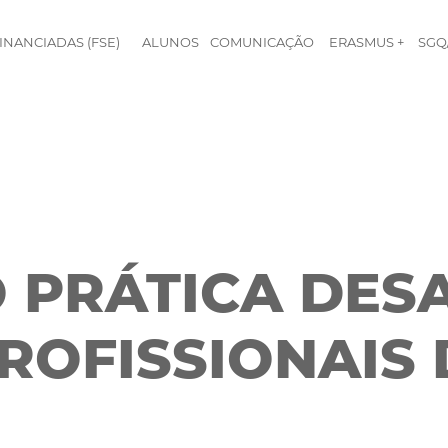
INANCIADAS (FSE)
ALUNOS
COMUNICAÇÃO
ERASMUS +
SGQ
 PRÁTICA DES
ROFISSIONAIS 