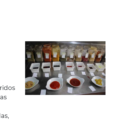
ridos
das
as,