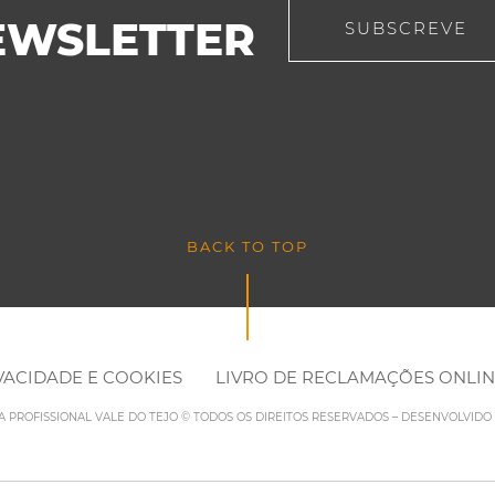
EWSLETTER
SUBSCREVE
BACK TO TOP
IVACIDADE E COOKIES
LIVRO DE RECLAMAÇÕES ONLI
LA PROFISSIONAL VALE DO TEJO © TODOS OS DIREITOS RESERVADOS – DESENVOLVID