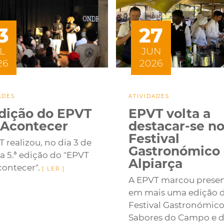
3
27
L
JUN
26
2026
ADES
ATIVIDADES
edição do EPVT
EPVT volta a
 Acontecer
destacar-se n
Festival
 realizou, no dia 3 de
Gastronómico
 a 5.ª edição do "EPVT
Alpiarça
contecer".
A EPVT marcou prese
em mais uma edição 
Festival Gastronómic
Sabores do Campo e 