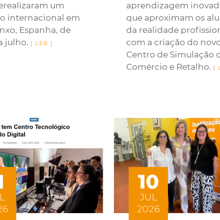
erealizaram um
aprendizagem inovad
io internacional em
que aproximam os al
nxo, Espanha, de
da realidade profissio
a julho.
com a criação do nov
Centro de Simulação 
Comércio e Retalho.
1
10
L
JUL
26
2026