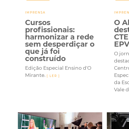
IMPRENSA
IMPRE
Cursos
O A
profissionais:
des
harmonizar a rede
CTE
sem desperdiçar o
EPV
que já foi
O jor
construído
desta
Edição Especial Ensino d'O
Centr
Mirante.
Especi
da Esc
Vale d