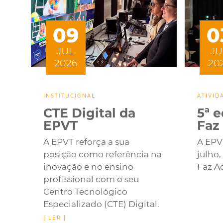
09
0
JUL
JU
2026
20
INSTITUCIONAL
ATIVID
CTE Digital da
5ª 
EPVT
Faz
A EPVT reforça a sua
A EPVT
posição como referência na
julho,
inovação e no ensino
Faz A
profissional com o seu
Centro Tecnológico
Especializado (CTE) Digital.