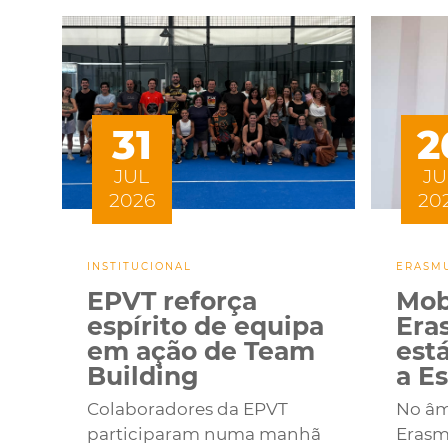
31
2
JUL
JU
2026
20
INSTITUCIONAL
ERASM
EPVT reforça
Mob
espírito de equipa
Era
em ação de Team
est
Building
a E
Colaboradores da EPVT
No âm
participaram numa manhã
Erasm