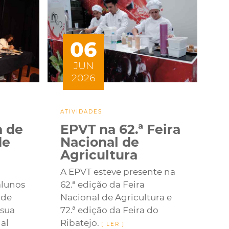
06
JUN
2026
ATIVIDADES
a de
EPVT na 62.ª Feira
de
Nacional de
Agricultura
A EPVT esteve presente na
alunos
62.ª edição da Feira
 de
Nacional de Agricultura e
 sua
72.ª edição da Feira do
al
Ribatejo.