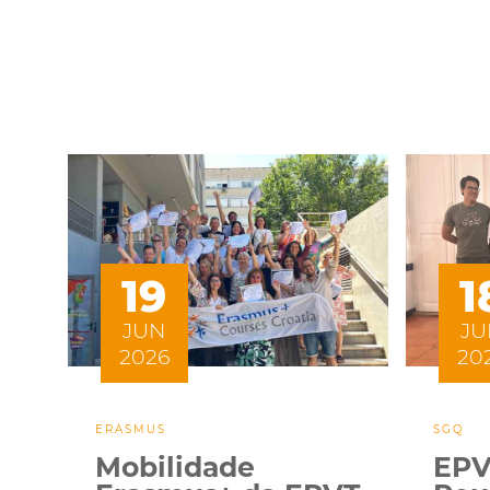
19
1
JUN
JU
2026
20
ERASMUS
SGQ
Mobilidade
EPV