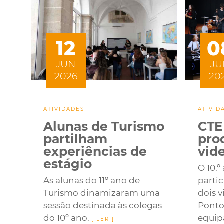
12
0
JUN
JU
2026
20
ATIVIDADES
ATIVID
Alunas de Turismo
CTE
partilham
pro
experiências de
vid
estágio
O 10.
As alunas do 11º ano de
parti
Turismo dinamizaram uma
dois 
sessão destinada às colegas
Ponto 
do 10º ano.
equip