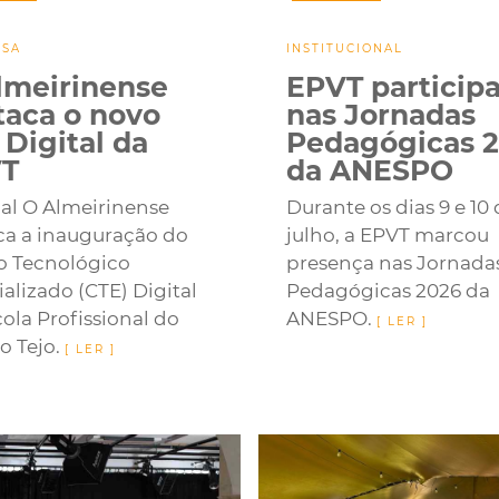
NSA
INSTITUCIONAL
lmeirinense
EPVT particip
taca o novo
nas Jornadas
 Digital da
Pedagógicas 
T
da ANESPO
nal O Almeirinense
Durante os dias 9 e 10
ca a inauguração do
julho, a EPVT marcou
o Tecnológico
presença nas Jornada
alizado (CTE) Digital
Pedagógicas 2026 da
ola Profissional do
ANESPO.
o Tejo.