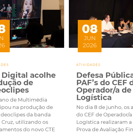
8
08
N
JUN
26
2026
ADES
ATIVIDADES
 Digital acolhe
Defesa Públic
dução de
PAF’s do CEF 
eoclipes
Operador/a de
Logística
º ano de Multimédia
cipou na produção de
No dia 8 de junho, os 
videoclipes da banda
do CEF de Operador/a
Cruz, utilizando os
Logística realizaram a
amentos do novo CTE
Prova de Avaliação Fin