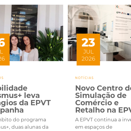
6
23
L
JUL
26
2026
US
NOTÍCIAS
ilidade
Novo Centro d
smus+ leva
Simulação de
ágios da EPVT
Comércio e
spanha
Retalho na EP
bito do programa
A EPVT continua a inve
us+, duas alunas da
em espaços de