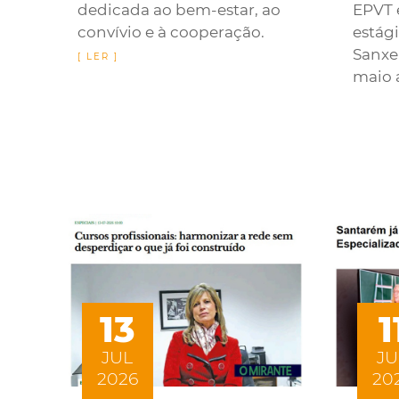
dedicada ao bem-estar, ao
EPVT 
convívio e à cooperação.
estág
Sanxe
maio 
13
1
JUL
JU
2026
20