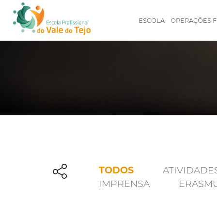
ESCOLA
OPERAÇÕES F
TODOS
ATIVIDADE
IMPRENSA
ERASM