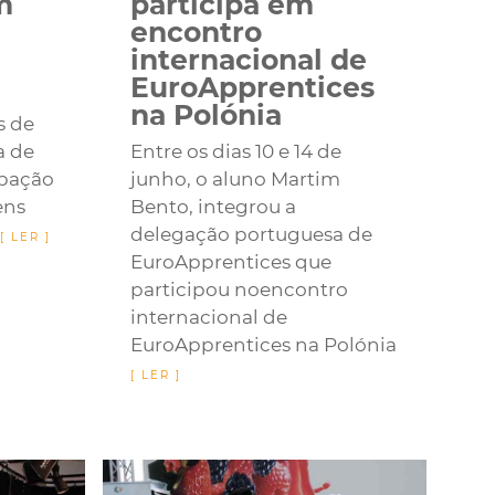
m
participa em
encontro
internacional de
EuroApprentices
na Polónia
s de
a de
Entre os dias 10 e 14 de
ipação
junho, o aluno Martim
ens
Bento, integrou a
delegação portuguesa de
EuroApprentices que
participou noencontro
internacional de
EuroApprentices na Polónia