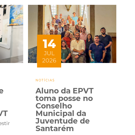
14
JUL
2026
NOTÍCIAS
e
Aluno da EPVT
toma posse no
Conselho
VT
Municipal da
Juventude de
stir
Santarém