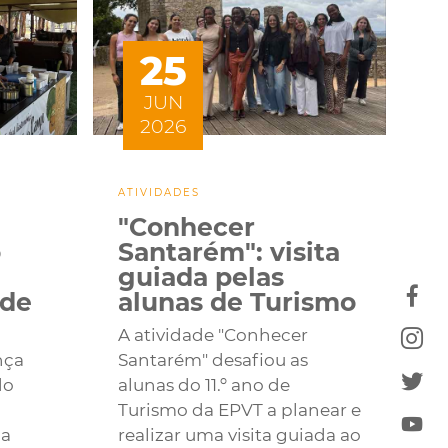
25
JUN
2026
ATIVIDADES
"Conhecer
o
Santarém": visita
guiada pelas
 de
alunas de Turismo
A atividade "Conhecer
nça
Santarém" desafiou as
do
alunas do 11.º ano de
o
Turismo da EPVT a planear e
da
realizar uma visita guiada ao