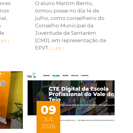
ores
O aluno Martim Bento,
unos
tomou posse no dia 14 de
nal,
julho, como conselheiro do
o
Conselho Municipal da
de
Juventude de Santarém
(CMJ), em representação da
EPVT.
09
JUL
2026