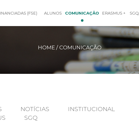
INANCIADAS (FSE)
ALUNOS
COMUNICAÇÃO
ERASMUS +
SGQ
HOME / COMUNICAÇÃO
S
NOTÍCIAS
INSTITUCIONAL
US
SGQ