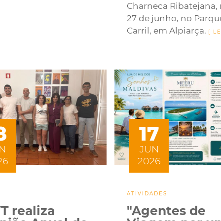
Charneca Ribatejana, 
27 de junho, no Parqu
Carril, em Alpiarça.
8
17
N
JUN
26
2026
ATIVIDADES
T realiza
"Agentes de