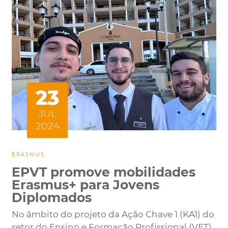
23
JUL
2024
ERASMUS
EPVT promove mobilidades
Erasmus+ para Jovens
Diplomados
No âmbito do projeto da Ação Chave 1 (KA1) do
setor do Ensino e Formação Profissional (VET)