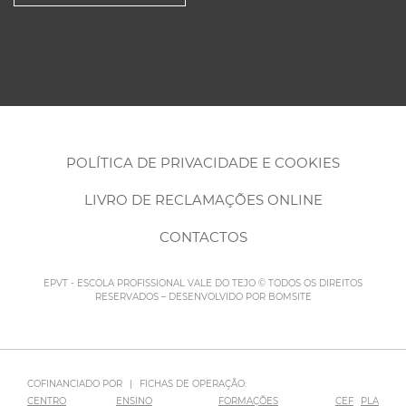
POLÍTICA DE PRIVACIDADE E COOKIES
LIVRO DE RECLAMAÇÕES ONLINE
CONTACTOS
EPVT - ESCOLA PROFISSIONAL VALE DO TEJO © TODOS OS DIREITOS
RESERVADOS – DESENVOLVIDO POR
BOMSITE
COFINANCIADO POR
|
FICHAS DE OPERAÇÃO:
CENTRO
ENSINO
FORMAÇÕES
CEF
PLA