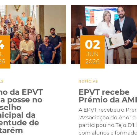
4
02
L
JUN
26
2026
AS
NOTÍCIAS
no da EPVT
EPVT recebe
a posse no
Prémio da AM
selho
A EPVT recebeu o Pré
icipal da
"Associação do Ano" e
entude de
participou no Tejo D'
tarém
com alunos e formado