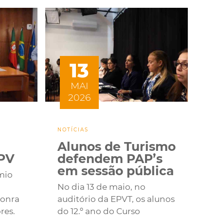
13
MAI
2026
NOTÍCIAS
Alunos de Turismo
PV
defendem PAP’s
em sessão pública
mio
No dia 13 de maio, no
Honra
auditório da EPVT, os alunos
res.
do 12.º ano do Curso