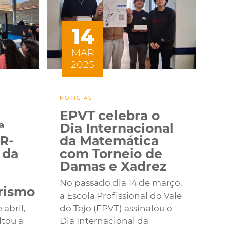
14
MAR
2025
NOTÍCIAS
EPVT celebra o
ª
Dia Internacional
R-
da Matemática
 da
com Torneio de
Damas e Xadrez
No passado dia 14 de março,
rismo
a Escola Profissional do Vale
 abril,
do Tejo (EPVT) assinalou o
ltou a
Dia Internacional da