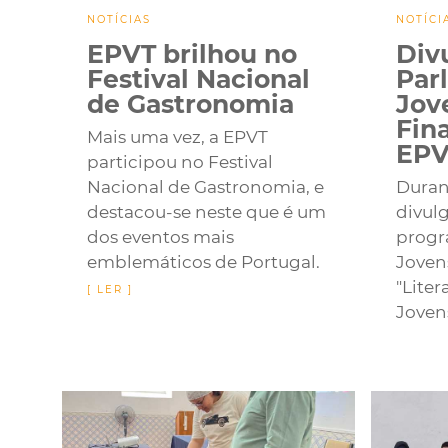
NOTÍCIAS
NOTÍCI
EPVT brilhou no
Div
Festival Nacional
Par
de Gastronomia
Jov
Fin
Mais uma vez, a EPVT
EPV
participou no Festival
Nacional de Gastronomia, e
Duran
destacou-se neste que é um
divul
dos eventos mais
progr
emblemáticos de Portugal.
Joven
"Liter
Joven