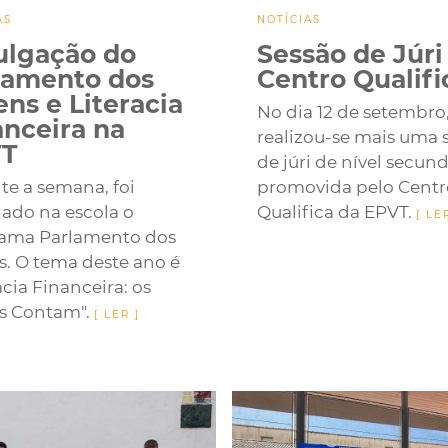
AS
NOTÍCIAS
ulgação do
Sessão de Júri
lamento dos
Centro Qualifi
ens e Literacia
No dia 12 de setembro
anceira na
realizou-se mais uma 
T
de júri de nível secund
te a semana, foi
promovida pelo Centr
gado na escola o
Qualifica da EPVT.
ama Parlamento dos
s. O tema deste ano é
acia Financeira: os
s Contam".