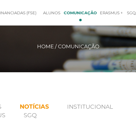
INANCIADAS (FSE)
ALUNOS
COMUNICAÇÃO
ERASMUS +
SGQ
HOME / COMUNICAÇÃO
S
NOTÍCIAS
INSTITUCIONAL
US
SGQ