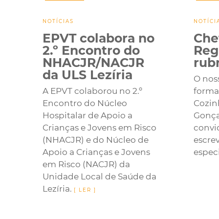
NOTÍCIAS
NOTÍCI
EPVT colabora no
Che
2.º Encontro do
Reg
NHACJR/NACJR
rub
da ULS Lezíria
O nos
A EPVT colaborou no 2.º
forma
Encontro do Núcleo
Cozin
Hospitalar de Apoio a
Gonça
Crianças e Jovens em Risco
convi
(NHACJR) e do Núcleo de
escre
Apoio a Crianças e Jovens
especi
em Risco (NACJR) da
Unidade Local de Saúde da
Lezíria.