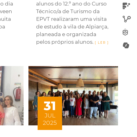
o dia
alunos do 12.º ano do Curso
oween
Técnico/a de Turismo da
muita
EPVT realizaram uma visita
boa
de estudo à vila de Alpiarça,
planeada e organizada
pelos próprios alunos.
31
JUL
2025