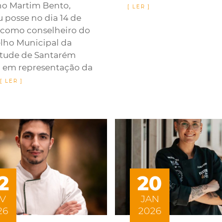
no Martim Bento,
 posse no dia 14 de
, como conselheiro do
lho Municipal da
tude de Santarém
, em representação da
2
20
V
JAN
26
2026