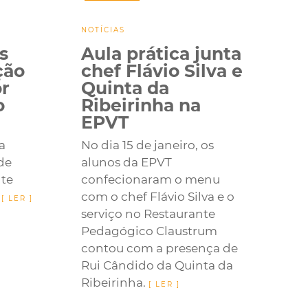
NOTÍCIAS
s
Aula prática junta
ção
chef Flávio Silva e
or
Quinta da
o
Ribeirinha na
EPVT
a
No dia 15 de janeiro, os
de
alunos da EPVT
te
confecionaram o menu
.
com o chef Flávio Silva e o
serviço no Restaurante
Pedagógico Claustrum
contou com a presença de
Rui Cândido da Quinta da
Ribeirinha.