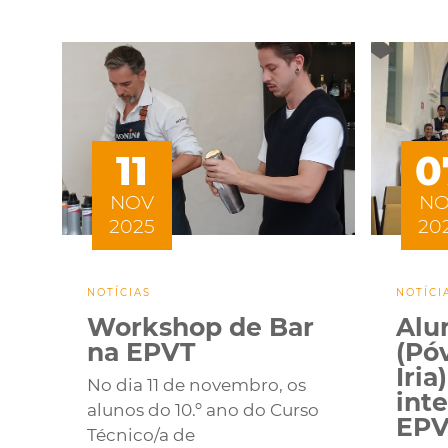
11
0
NOV
N
2025
20
NOTÍCIAS
NOTÍCI
Workshop de Bar
Alu
na EPVT
(Pó
Iria
No dia 11 de novembro, os
int
alunos do 10.º ano do Curso
EPV
Técnico/a de