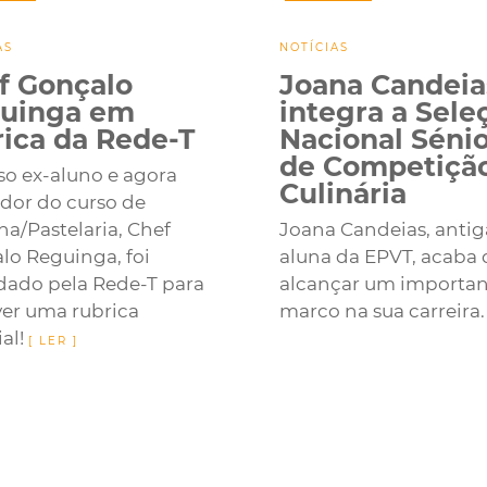
AS
NOTÍCIAS
f Gonçalo
Joana Candeia
uinga em
integra a Sele
rica da Rede-T
Nacional Séni
de Competiçã
so ex-aluno e agora
Culinária
dor do curso de
ha/Pastelaria, Chef
Joana Candeias, antig
lo Reguinga, foi
aluna da EPVT, acaba 
dado pela Rede-T para
alcançar um importan
ver uma rubrica
marco na sua carreira
al!