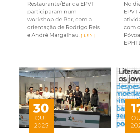
Restaurante/Bar da EPVT
No di
participaram num
EPVT 
workshop de Bar, com a
ativi
orientação de Rodrigo Reis
com o
e André Margalhau.
Póvoa 
EPHT
30
1
OUT
OU
2025
20