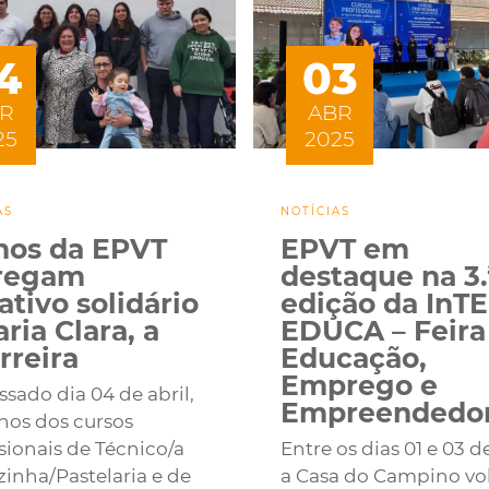
4
03
R
ABR
25
2025
AS
NOTÍCIAS
nos da EPVT
EPVT em
regam
destaque na 3.
tivo solidário
edição da InTE
ria Clara, a
EDUCA – Feira
rreira
Educação,
Emprego e
sado dia 04 de abril,
Empreendedo
unos dos cursos
sionais de Técnico/a
Entre os dias 01 e 03 de
zinha/Pastelaria e de
a Casa do Campino vo