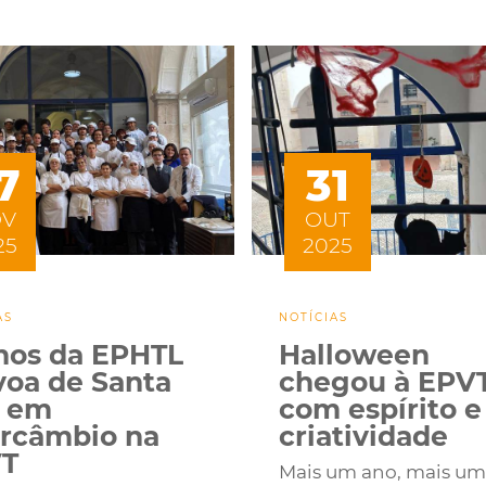
7
31
OV
OUT
25
2025
AS
NOTÍCIAS
nos da EPHTL
Halloween
voa de Santa
chegou à EPV
) em
com espírito e
ercâmbio na
criatividade
T
Mais um ano, mais u