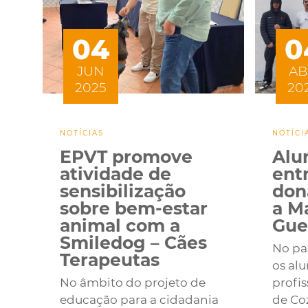
04
0
JUN
AB
2025
20
NOTÍCIAS
NOTÍCI
EPVT promove
Alu
atividade de
ent
sensibilização
dona
sobre bem-estar
a Ma
animal com a
Gue
Smiledog – Cães
No pas
Terapeutas
os al
No âmbito do projeto de
profis
educação para a cidadania
de Co