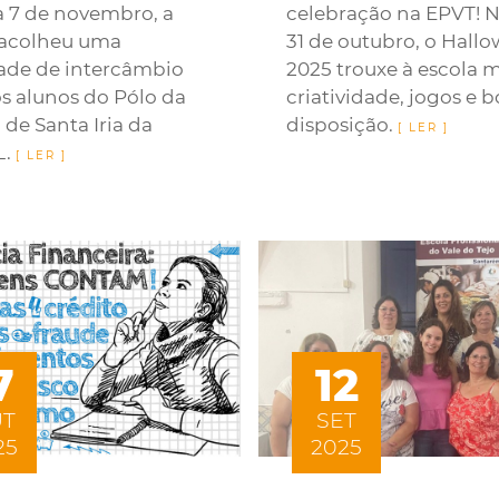
a 7 de novembro, a
celebração na EPVT! N
acolheu uma
31 de outubro, o Hall
dade de intercâmbio
2025 trouxe à escola 
s alunos do Pólo da
criatividade, jogos e 
de Santa Iria da
disposição.
L.
7
12
T
SET
25
2025