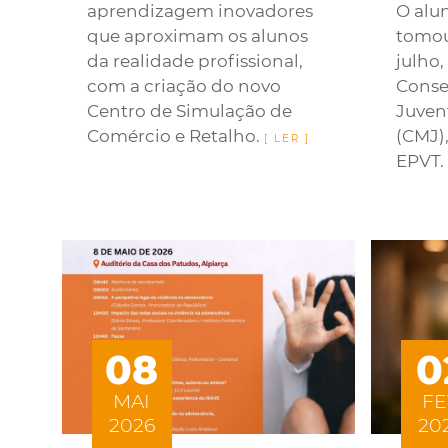
aprendizagem inovadores
O alu
que aproximam os alunos
tomou
da realidade profissional,
julho
com a criação do novo
Conse
Centro de Simulação de
Juven
Comércio e Retalho.
(CMJ)
EPVT.
08
0
MAI
FE
2026
20