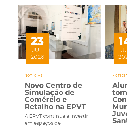
23
1
JUL
JU
2026
20
NOTÍCIAS
NOTÍCI
Novo Centro de
Alu
Simulação de
tom
Comércio e
Con
Retalho na EPVT
Mun
Juv
A EPVT continua a investir
San
em espaços de