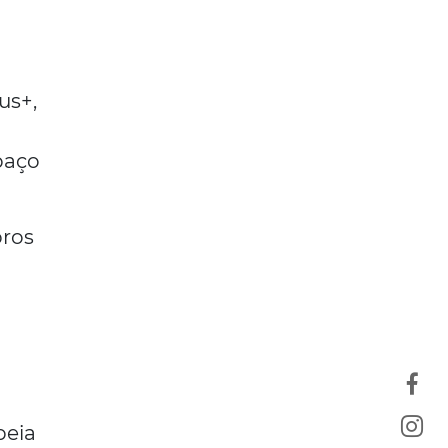
us+,
paço
bros
m
peia