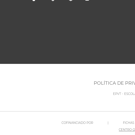
POLÍTICA DE PR
EPVT - ESCO
COFINANCIADO POR
|
FICHAS
CENTRO Q