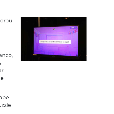
morou
ranco,
s
r,
 e
Sabe
uzzle