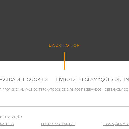
BACK TO TOP
IVACIDADE E COOKIES
LIVRO DE RECLAMAÇÕES ONLI
LA PROFISSIONAL VALE DO TEJO © TODOS OS DIREITOS RESERVADOS – DESENVOLVID
 DE OPERAÇÃO:
UALIFICA
ENSINO PROFISSIONAL
FORMAÇÕES MO