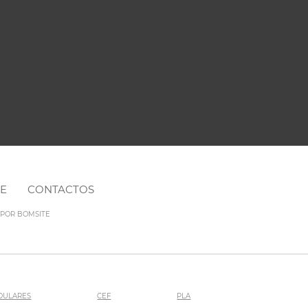
NE
CONTACTOS
O POR
BOMSITE
DULARES
CEF
PLA