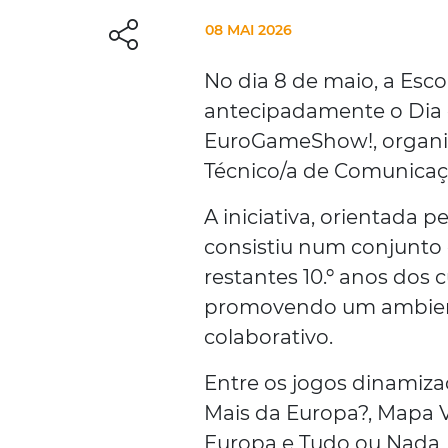
08 MAI 2026
No dia 8 de maio, a Esc
antecipadamente o Dia 
EuroGameShow!, organiz
Técnico/a de Comunicaçã
A iniciativa, orientada 
consistiu num conjunto d
restantes 10.º anos dos 
promovendo um ambient
colaborativo.
Entre os jogos dinamiz
Mais da Europa?, Mapa Vi
Europa e Tudo ou Nada, 