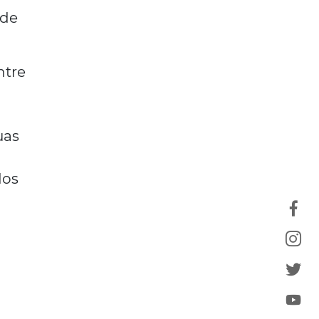
nde
ntre
uas
dos