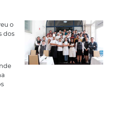
veu o
s dos
onde
na
os