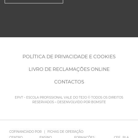
POLÍTICA DE PRIVACIDADE E COOKIES
LIVRO DE RECLAMAÇÕES ONLINE
CONTACTOS
EPVT - ESCOLA PROFISSIONAL VALE DO TEJO © TODOS OS DIREITOS
RESERVADOS – DESENVOLVIDO POR
BOMSITE
COFINANCIADO POR
|
FICHAS DE OPERAÇÃO:
CENTRO
ENSINO
FORMAÇÕES
CEF
PLA