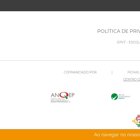
POLÍTICA DE PR
EPVT - ESCO
COFINANCIADO POR
|
FICHAS
CENTRO Q
Ao navegar no nosso 