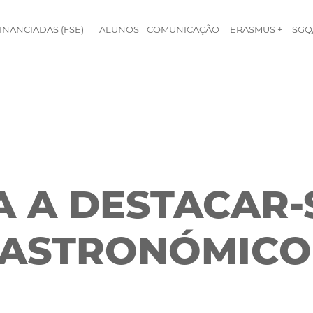
INANCIADAS (FSE)
ALUNOS
COMUNICAÇÃO
ERASMUS +
SGQ
A A DESTACAR-
GASTRONÓMICO