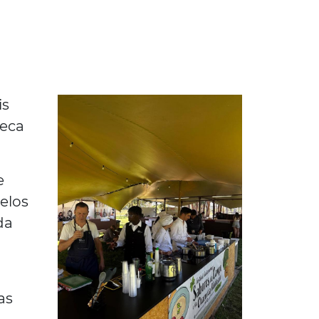
is
neca
e
elos
da
as