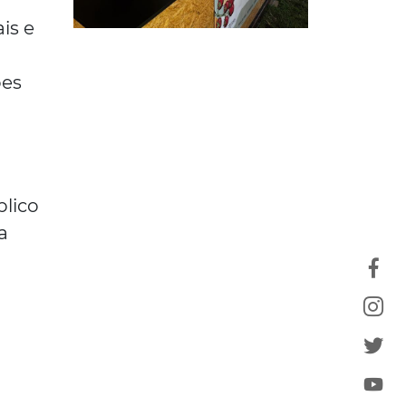
is e
ões
blico
a