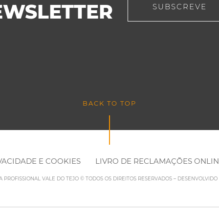
EWSLETTER
SUBSCREVE
BACK TO TOP
IVACIDADE E COOKIES
LIVRO DE RECLAMAÇÕES ONLI
LA PROFISSIONAL VALE DO TEJO © TODOS OS DIREITOS RESERVADOS – DESENVOLVID