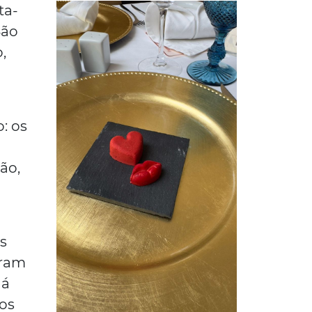
ta-
São
,
: os
ão,
s
eram
Já
vos