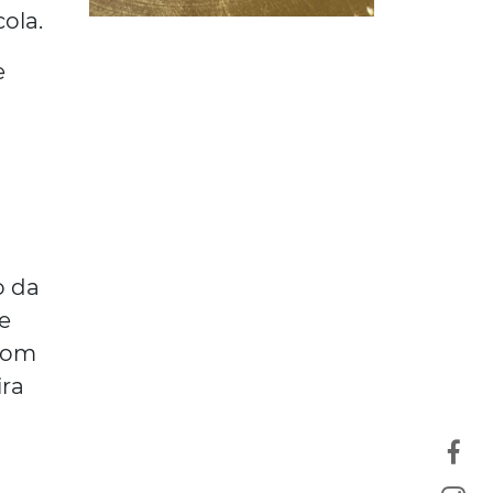
cola.
e
a
s
o da
e
com
ira