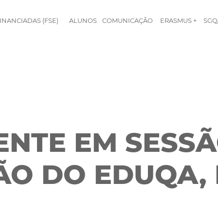
INANCIADAS (FSE)
ALUNOS
COMUNICAÇÃO
ERASMUS +
SGQ
ENTE EM SESSÃ
O DO EDUQA, I