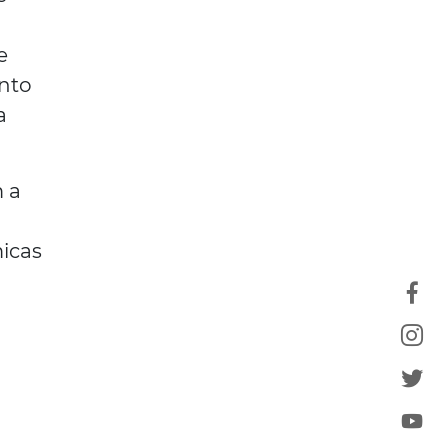
e
anto
a
 a
icas