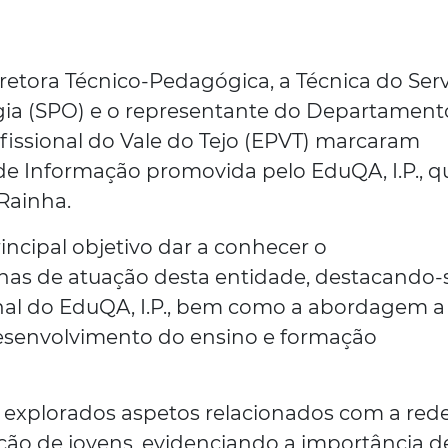
iretora Técnico-Pedagógica, a Técnica do Ser
ogia (SPO) e o representante do Departament
fissional do Vale do Tejo (EPVT) marcaram
e Informação promovida pelo EduQA, I.P., q
 Rainha.
rincipal objetivo dar a conhecer o
has de atuação desta entidade, destacando-
nal do EduQA, I.P., bem como a abordagem a
desenvolvimento do ensino e formação
 explorados aspetos relacionados com a red
ação de jovens, evidenciando a importância d