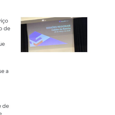
viço
o de
ue
se a
e de
e