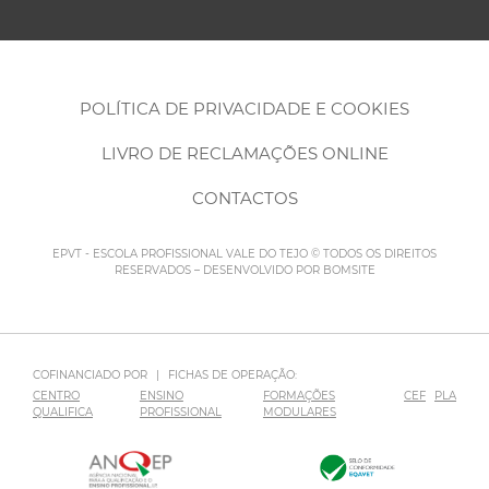
POLÍTICA DE PRIVACIDADE E COOKIES
LIVRO DE RECLAMAÇÕES ONLINE
CONTACTOS
EPVT - ESCOLA PROFISSIONAL VALE DO TEJO © TODOS OS DIREITOS
RESERVADOS – DESENVOLVIDO POR
BOMSITE
COFINANCIADO POR
|
FICHAS DE OPERAÇÃO:
CENTRO
ENSINO
FORMAÇÕES
CEF
PLA
QUALIFICA
PROFISSIONAL
MODULARES